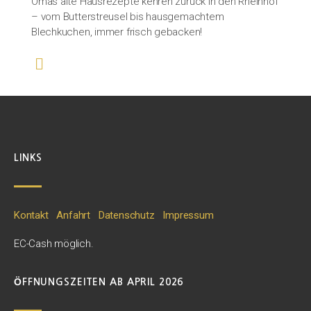
Omas alte Hausrezepte kehren zurück in den Rheinhof
– vom Butterstreusel bis hausgemachtem
Blechkuchen, immer frisch gebacken!
LINKS
Kontakt
Anfahrt
Datenschutz
Impressum
EC-Cash möglich.
ÖFFNUNGSZEITEN AB APRIL 2026